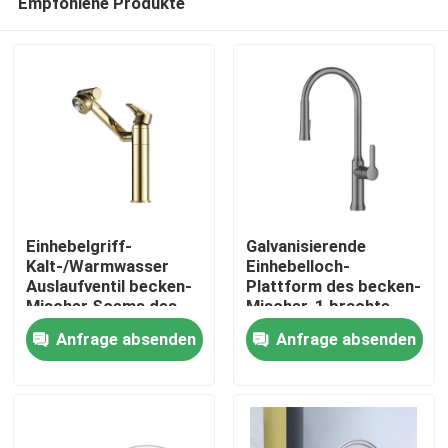
Empfohlene Produkte
Einhebelgriff-
Galvanisierende
Kalt-/Warmwasser
Einhebelloch-
Auslaufventil becken-
Plattform des becken-
Mischer Soems des
Mischer-1 brachte
Nach Hause
Badezimmer-SS304
rostfreies
Anfrage absenden
Anfrage absenden
einzelnes
Kalt-/Warmwasser
Auslaufventil an
Über uns
Kontakte