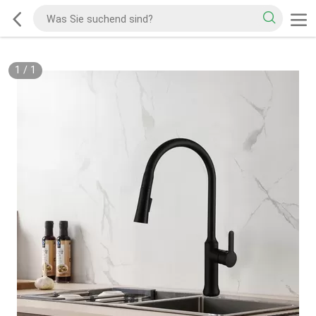
1
/
1