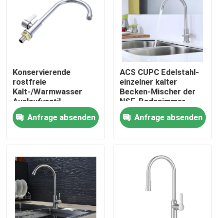
Produkte
Videos
Konservierende
ACS CUPC Edelstahl-
rostfreie
einzelner kalter
Waschtischarmatur aus Edelstahl
Kalt-/Warmwasser
Becken-Mischer der
Auslaufventil
NSF-Badezimmer-
keramische Spule für
Einhebelmischer-304
Anfrage absenden
Anfrage absenden
Edelstahl-Bad-Hahn
Küchen-Badezimmer
Edelstahl-Küchen-Hahn
Einhebelbecken-Mischer
Heißer und kalter Becken-Mischer