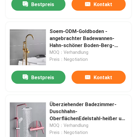
Bestpreis
Kontakt
Soem-ODM-Goldboden -
angebrachter Badewannen-
Hahn-schöner Boden-Berg-
Wannen-Hahn TUV
MOQ：Verhandlung
Preis：Negotiation
Bestpreis
Kontakt
Überziehender Badezimmer-
Duschhahn-
OberflächenEdelstahl-heißer und
kalter Hahn
MOQ：Verhandlung
Preis：Negotiation