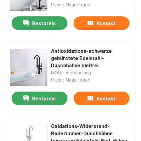
Preis：Negotiation
Produkte
Bestpreis
Kontakt
Videos
Antioxidations-schwarze
Waschtischarmatur aus Edelstahl
gebürstete Edelstahl-
Duschhähne bleifrei
MOQ：Verhandlung
Edelstahl-Bad-Hahn
Preis：Negotiation
Edelstahl-Küchen-Hahn
Bestpreis
Kontakt
Einhebelbecken-Mischer
Oxidations-Widerstand-
Badezimmer-Duschhähne
Heißer und kalter Becken-Mischer
bürsteten Edelstahl-Bad-Hähne