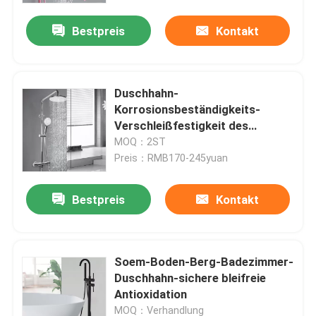
Bestpreis
Kontakt
Duschhahn-
Korrosionsbeständigkeits-
Verschleißfestigkeit des
Edelstahl-304
MOQ：2ST
Preis：RMB170-245yuan
Bestpreis
Kontakt
Nach Hause
Soem-Boden-Berg-Badezimmer-
Über uns
Duschhahn-sichere bleifreie
Antioxidation
Kontakte
MOQ：Verhandlung