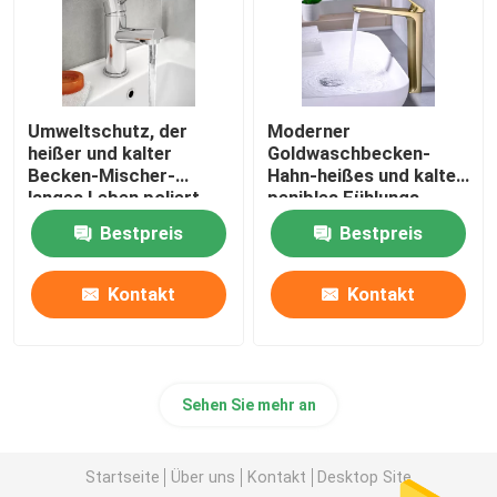
Umweltschutz, der
Moderner
heißer und kalter
Goldwaschbecken-
Becken-Mischer-
Hahn-heißes und kaltes
langes Leben poliert
penibles Fühlungs-
sicheres bleifreies
Bestpreis
Bestpreis
Kontakt
Kontakt
Sehen Sie mehr an
Startseite
Über uns
Kontakt
Desktop Site