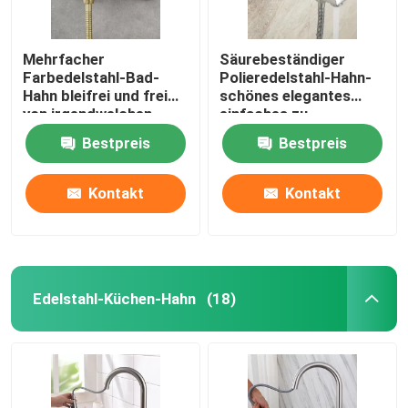
Mehrfacher
Säurebeständiger
Farbedelstahl-Bad-
Polieredelstahl-Hahn-
Hahn bleifrei und frei
schönes elegantes
von irgendwelchen
einfaches zu
Auslaugungssubstanzen
installieren
Bestpreis
Bestpreis
Kontakt
Kontakt
Edelstahl-Küchen-Hahn
(18)