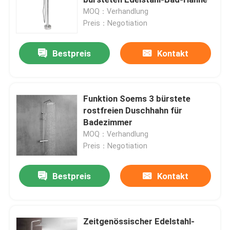
MOQ：Verhandlung
Preis：Negotiation
Einzelner kalter Becken-Hahn
Bestpreis
Kontakt
Teller-Reinigungs-Hahn
Verborgener Hahn
Funktion Soems 3 bürstete
rostfreien Duschhahn für
Badezimmer
Badezimmer-Duschhähne
MOQ：Verhandlung
Preis：Negotiation
Edelstahl-Badezimmer-Zusätze
Bestpreis
Kontakt
Badezimmer-Eckventil
Zeitgenössischer Edelstahl-
Waschmaschinen-Hahn