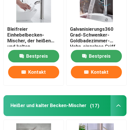
Bleifreier
Galvanisierungs360
Einhebelbecken-
Grad-Schwenker-
Mischer, der heißen
Goldbadezimmer-
und kalten
Hahn-einzelnes Griff-
Waschbecken-Hahn
Wannen-Hahn-
Bestpreis
Bestpreis
galvanisiert
Konservierungsmittel
Kontakt
Kontakt
Heißer und kalter Becken-Mischer
(17)