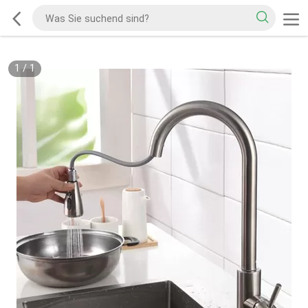
1
/
1