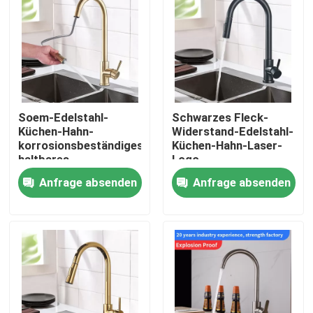
Produkte
Videos
Soem-Edelstahl-
Schwarzes Fleck-
Waschtischarmatur aus Edelstahl
Küchen-Hahn-
Widerstand-Edelstahl-
korrosionsbeständiges
Küchen-Hahn-Laser-
haltbares
Logo
Edelstahl-Bad-Hahn
säurebeständiges
Anfrage absenden
Anfrage absenden
Edelstahl-Küchen-Hahn
Einhebelbecken-Mischer
Heißer und kalter Becken-Mischer