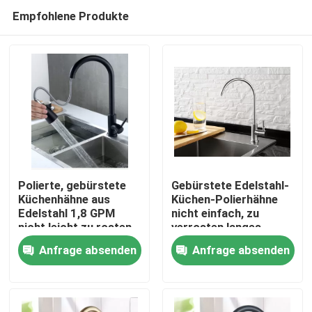
Empfohlene Produkte
Polierte, gebürstete
Gebürstete Edelstahl-
Küchenhähne aus
Küchen-Polierhähne
Edelstahl 1,8 GPM
nicht einfach, zu
Nach Hause
nicht leicht zu rosten
verrosten langes
Leben
Anfrage absenden
Anfrage absenden
Über uns
Kontakte