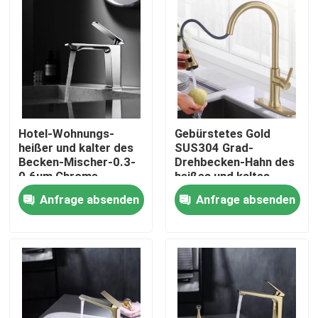
Produkte
Videos
Waschtischarmatur aus Edelstahl
Hotel-Wohnungs-
Gebürstetes Gold
heißer und kalter des
SUS304 Grad-
Becken-Mischer-0.3-
Drehbecken-Hahn des
Edelstahl-Bad-Hahn
0.6um Chrome
heißes und kaltes
Überzug
Wasser-Mischer-36O
Anfrage absenden
Anfrage absenden
Edelstahl-Küchen-Hahn
Einhebelbecken-Mischer
Heißer und kalter Becken-Mischer