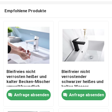
Empfohlene Produkte
Bleifreies nicht
Bleifreier nicht
verrosten heißer und
verrostender
Nach Hause
kalter Becken-Mischer
schwarzer heißes und
umweltfreundlich
kaltes Wasser-
Mischer für
Anfrage absenden
Anfrage absenden
Über uns
Waschbecken
Kontakte