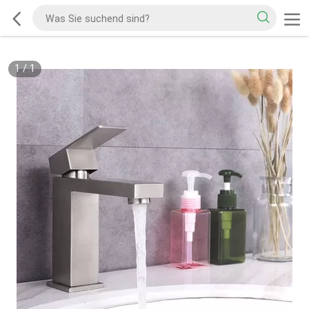
1
/
1