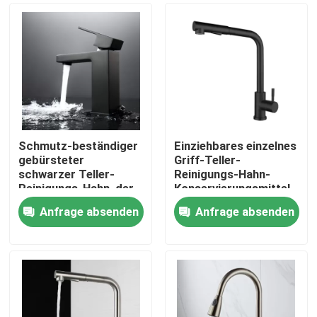
Schmutz-beständiger
Einziehbares einzelnes
gebürsteter
Griff-Teller-
schwarzer Teller-
Reinigungs-Hahn-
Reinigungs-Hahn, der
Konservierungsmittel
Matte Black Basin
Anfrage absenden
Anfrage absenden
Taps galvanisiert
Nach Hause
Über uns
Kontakte