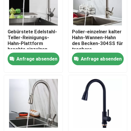
Produkte
Gebürstete Edelstahl-
Polier-einzelner kalter
Videos
Teller-Reinigungs-
Hahn-Wannen-Hahn
Hahn-Plattform
des Becken-304SS für
brachte einzelnen
tragbare
Waschtischarmatur aus Edelstahl
Loch-Hahn an
Spülmaschine
Anfrage absenden
Anfrage absenden
Edelstahl-Bad-Hahn
Edelstahl-Küchen-Hahn
Einhebelbecken-Mischer
Heißer und kalter Becken-Mischer