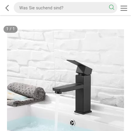
1
/
1