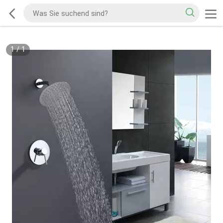
1
/
1