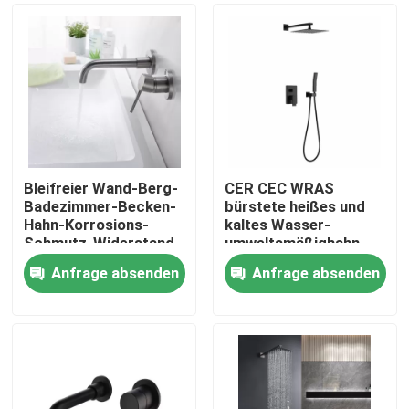
Bleifreier Wand-Berg-
CER CEC WRAS
Badezimmer-Becken-
bürstete heißes und
Hahn-Korrosions-
kaltes Wasser-
Schmutz-Widerstand
umweltsmäßighahn
Nickel-Ende
Anfrage absenden
Anfrage absenden
Nach Hause
Über uns
Kontakte