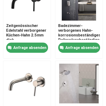
Produkte
Zeitgenössischer
Badezimmer-
Videos
Edelstahl verborgener
verborgenes Hahn-
Küchen-Hahn 2.5mm
korrosionsbeständiges
dick
Poliersäurebeständiges
Waschtischarmatur aus Edelstahl
Anfrage absenden
Anfrage absenden
Edelstahl-Bad-Hahn
Edelstahl-Küchen-Hahn
Einhebelbecken-Mischer
Heißer und kalter Becken-Mischer