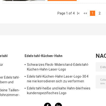
Page 1 of 4
|<
<<
1
2
NA
stahl
Edelstahl-Küchen-Hahn
ür
Schwarzes Fleck-Widerstand-Edelstahl-
Küchen-Hahn-Laser-Logo
erfläche
Edelstahl-Küchen-Hahn Laser-Logo-304
er Edelstahl-
nie nie korrodieren sich zu verformen
ubern und
Edelstahl-heiße und kalte Hahn-bleifreies
eine Taillen-
kundenspezifisches Logo
 Wohnzimmer-