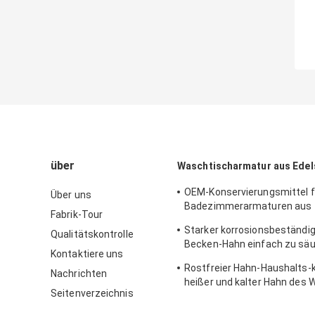
über
Waschtischarmatur aus Edel
OEM-Konservierungsmittel f
Über uns
Badezimmerarmaturen aus
Fabrik-Tour
gebürstetem Stahl, Nickelob
Starker korrosionsbeständig
Qualitätskontrolle
Becken-Hahn einfach zu sä
Kontaktiere uns
instandzuhalten
Rostfreier Hahn-Haushalts-kl
Nachrichten
heißer und kalter Hahn des
Seitenverzeichnis
304