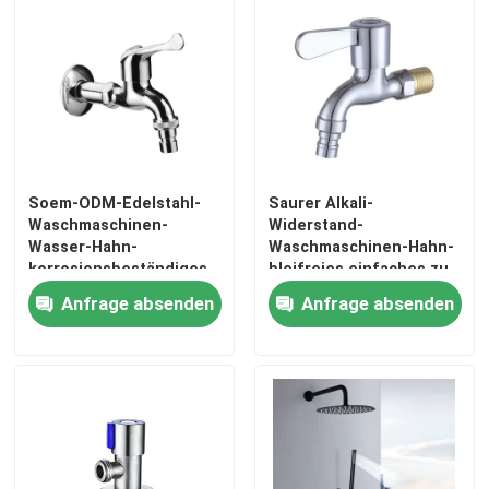
Soem-ODM-Edelstahl-
Saurer Alkali-
Waschmaschinen-
Widerstand-
Wasser-Hahn-
Waschmaschinen-Hahn-
korrosionsbeständiges
bleifreies einfaches zu
bleifreies
installieren
Anfrage absenden
Anfrage absenden
Heim
Produkte
Videos