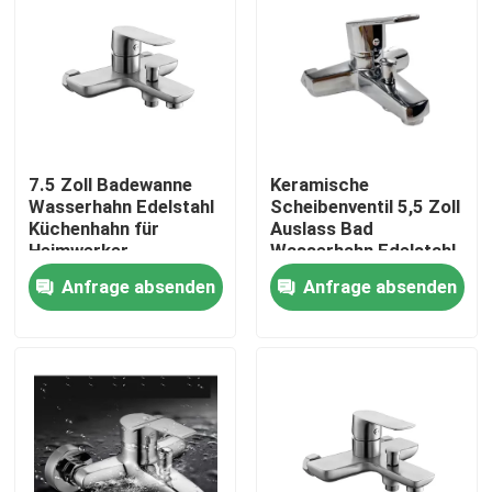
Produkte
Videos
7.5 Zoll Badewanne
Keramische
Waschtischarmatur aus Edelstahl
Wasserhahn Edelstahl
Scheibenventil 5,5 Zoll
Küchenhahn für
Auslass Bad
Heimwerker
Wasserhahn Edelstahl
Edelstahl-Bad-Hahn
Toilettenhahn
Anfrage absenden
Anfrage absenden
Edelstahl-Küchen-Hahn
Einhebelbecken-Mischer
Heißer und kalter Becken-Mischer