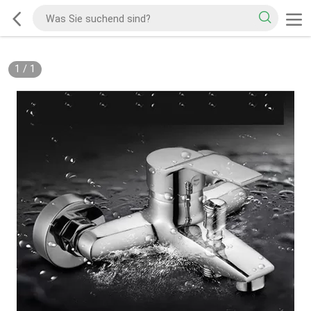
1
/
1