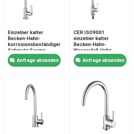
Über uns
Einzelner kalter
CER ISO9001
Fabrik-Tour
Becken-Hahn-
einzelner kalter
korrosionsbeständiger
Becken-Hahn-
Schmutz Soems
Wasserfall-Hahn-
Qualitätskontrolle
304SS beständig
einzelnes Loch
Anfrage absenden
Anfrage absenden
Kontaktiere uns
Nachrichten
Fälle
Waschtischarmatur aus Edelstahl