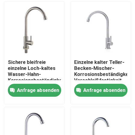
Sichere bleifreie
Einzelne kalter Teller-
einzelne Loch-kaltes
Becken-Mischer-
Wasser-Hahn-
Korrosionsbeständigkeits
Korrosionsbeständigkeits-
Verschleißfestigkeit
lange Nutzungsdauer
des Edelstahl-304
Anfrage absenden
Anfrage absenden
Heim
Produkte
Videos