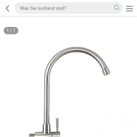
1
/
1